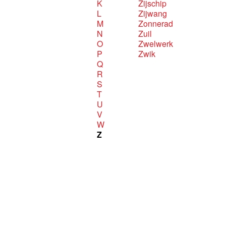
K
Zijschip
L
Zijwang
M
Zonnerad
N
Zuil
O
Zwelwerk
P
Zwik
Q
R
S
T
U
V
W
Z