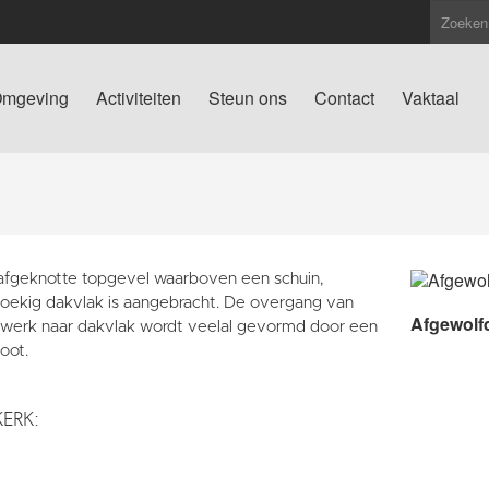
mgeving
Activiteiten
Steun ons
Contact
Vaktaal
afgeknotte topgevel waarboven een schuin,
hoekig dakvlak is aangebracht. De overgang van
Afgewolf
werk naar dakvlak wordt veelal gevormd door een
oot.
KERK: