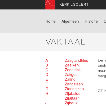
KERK USQUERT
Home
Algemeen
Historie
O
VAKTAAL
A
Zaagtandfries
Een 
B
Zaalkerk
drie
C
Zadeldak
muur
D
Zakgoot
dakg
E
Zaling
F
Zandsteen
G
Ziende kap
ZIE 
H
Zijabside
I
Zijaltaar
J
Zijbeuk