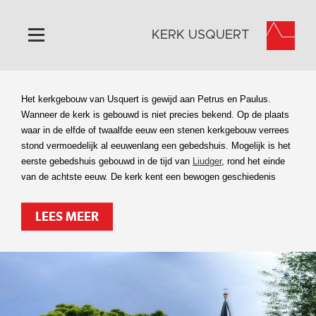
KERK USQUERT
Home
Het kerkgebouw van Usquert is gewijd aan Petrus en Paulus.
Algemeen
Wanneer de kerk is gebouwd is niet precies bekend. Op de plaats
waar in de elfde of twaalfde eeuw een stenen kerkgebouw verrees
Historie
stond vermoedelijk al eeuwenlang een gebedshuis. Mogelijk is het
Omgeving
eerste gebedshuis gebouwd in de tijd van
Liudger
, rond het einde
van de achtste eeuw. De kerk kent een bewogen geschiedenis
Activiteiten
Steun ons
LEES MEER
Contact
Vaktaal