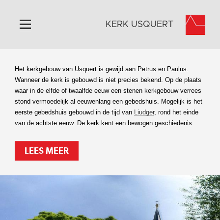
KERK USQUERT
Home
Het kerkgebouw van Usquert is gewijd aan Petrus en Paulus.
Algemeen
Wanneer de kerk is gebouwd is niet precies bekend. Op de plaats
waar in de elfde of twaalfde eeuw een stenen kerkgebouw verrees
Historie
stond vermoedelijk al eeuwenlang een gebedshuis. Mogelijk is het
Omgeving
eerste gebedshuis gebouwd in de tijd van
Liudger
, rond het einde
van de achtste eeuw. De kerk kent een bewogen geschiedenis
Activiteiten
Steun ons
LEES MEER
Contact
Vaktaal