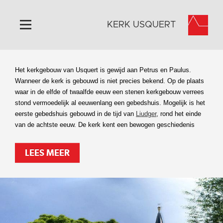
KERK USQUERT
Home
Het kerkgebouw van Usquert is gewijd aan Petrus en Paulus.
Algemeen
Wanneer de kerk is gebouwd is niet precies bekend. Op de plaats
waar in de elfde of twaalfde eeuw een stenen kerkgebouw verrees
Historie
stond vermoedelijk al eeuwenlang een gebedshuis. Mogelijk is het
Omgeving
eerste gebedshuis gebouwd in de tijd van
Liudger
, rond het einde
van de achtste eeuw. De kerk kent een bewogen geschiedenis
Activiteiten
Steun ons
LEES MEER
Contact
Vaktaal