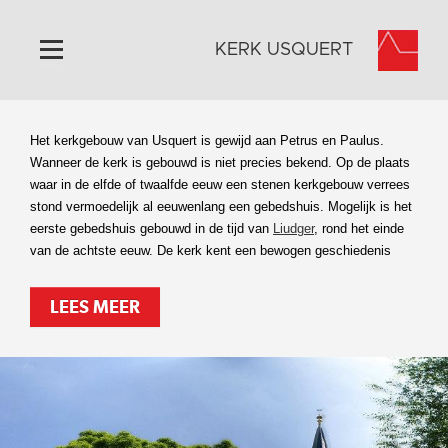
KERK USQUERT
Home
Het kerkgebouw van Usquert is gewijd aan Petrus en Paulus.
Algemeen
Wanneer de kerk is gebouwd is niet precies bekend. Op de plaats
waar in de elfde of twaalfde eeuw een stenen kerkgebouw verrees
Historie
stond vermoedelijk al eeuwenlang een gebedshuis. Mogelijk is het
Omgeving
eerste gebedshuis gebouwd in de tijd van
Liudger
, rond het einde
van de achtste eeuw. De kerk kent een bewogen geschiedenis
Activiteiten
Steun ons
LEES MEER
Contact
Vaktaal